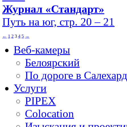
Журнал «Стандарт»
Путь на юг, стр. 20 – 21
←
1
2
3
4
5
→
Веб-камеры
Белоярский
По дороге в Салехар
Услуги
PIPEX
Colocation
Изыскания и проекти