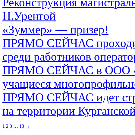
Реконструкция магистрал
Н.Уренгой
«Зуммер» — призер!
ПРЯМО СЕЙЧАС проходит
среди работников операто
ПРЯМО СЕЙЧАС в ООО «З
учащиеся многопрофильн
ПРЯМО СЕЙЧАС идет стр
на территории Курганской
1
2
3
…
13
→