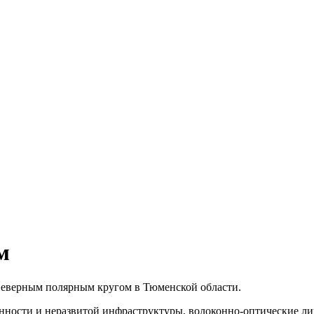
м
еверным полярным кругом в Тюменской области.
нности и неразвитой инфраструктуры, волоконно-оптические лин