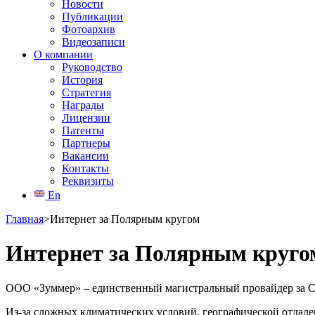
Новости
Публикации
Фотоархив
Видеозаписи
О компании
Руководство
История
Стратегия
Награды
Лицензии
Патенты
Партнеры
Вакансии
Контакты
Реквизиты
En
Главная
>
Интернет за Полярным кругом
Интернет за Полярным круго
ООО «Зуммер» – единственный магистральный провайдер за С
Из-за сложных климатических условий, географической отдале