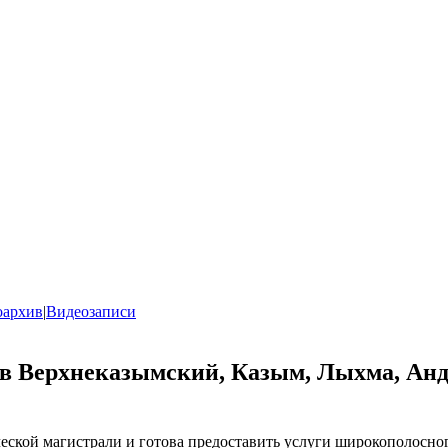
оархив
|
Видеозаписи
ов Верхнеказымский, Казым, Лыхма, Ан
еской магистрали и готова предоставить услуги широкополосно