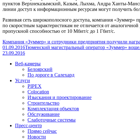
пунктов Верхнеказымский, Казым, Лыхма, Андра Ханты-Манси
линии доступ к информационным ресурсам могут получить боле
Развивая сеть широкополосного доступа, компания «Зуммер» 
по скоростным характеристикам не отличается от аналогичной
пропускной способностью от 10 Мбит/с до 1 Гбит/с.
Компания «Зуммер» и сотрудники предприятия получили награ
01.09.2016
Тюменский магистральный оператор «Зуммер» воше
23.09.2016
Веб-камеры
Белоярский
По дороге в Салехард
Услуги
PIPEX
Colocation
Изыскания и проектирование
Строительство
Комплектация объектов
Обслуживание
Слаботочные системы
Пресс-центр
Прямо сейчас
Новости