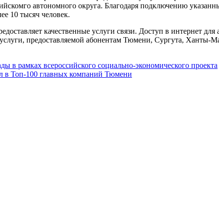
йскомго автономного округа. Благодаря подключению указанны
е 10 тысяч человек.
предоставляет качественные услуги связи. Доступ в интернет 
 услуги, предоставляемой абонентам Тюмени, Сургута, Ханты-М
ды в рамках всероссийского социально-экономического проекта
л в Топ-100 главных компаний Тюмени