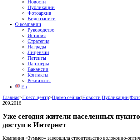
Новости
Публикации
Фотоархив
Видеозаписи
О компании
Руководство
История
Стратегия
Награды
Лицензии
Патенты
Партнеры
Вакансии
Контакты
Реквизиты
En
Главная
>
Пресс-центр
>
Прямо сейчас
|
Новости
|
Публикации
|
Фот
2
09.2016
Уже сегодня жители населенных пукнт
доступ в Интернет
Компания «Зуммер» завершила строительство волоконно-оптич