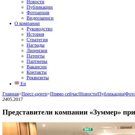
Новости
Публикации
Фотоархив
Видеозаписи
О компании
Руководство
История
Стратегия
Награды
Лицензии
Патенты
Партнеры
Вакансии
Контакты
Реквизиты
En
Главная
>
Пресс-центр
>
Прямо сейчас
|
Новости
|
Публикации
|
Фот
24
05.2017
Представители компании «Зуммер» при