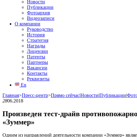
Новости
Публикации
Фотоархив
Видеозаписи
О компании
Руководство
История
Стратегия
Награды
Лицензии
Патенты
Партнеры
Вакансии
Контакты
Реквизиты
En
Главная
>
Пресс-центр
>
Прямо сейчас
|
Новости
|
Публикации
|
Фот
28
06.2018
Произведен тест-драйв противопожарног
«Зуммер»
Одним из направлений деятельности компании «Зуммер» являе