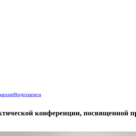
оархив
|
Видеозаписи
ктической конференции, посвященной п