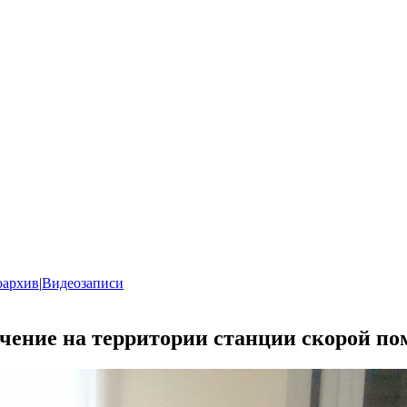
оархив
|
Видеозаписи
ение на территории станции скорой п