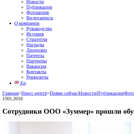
Новости
Публикации
Фотоархив
Видеозаписи
О компании
Руководство
История
Стратегия
Награды
Лицензии
Патенты
Партнеры
Вакансии
Контакты
Реквизиты
En
Главная
>
Пресс-центр
>
Прямо сейчас
|
Новости
|
Публикации
|
Фот
15
01.2016
Сотрудники ООО «Зуммер» прошли обуч