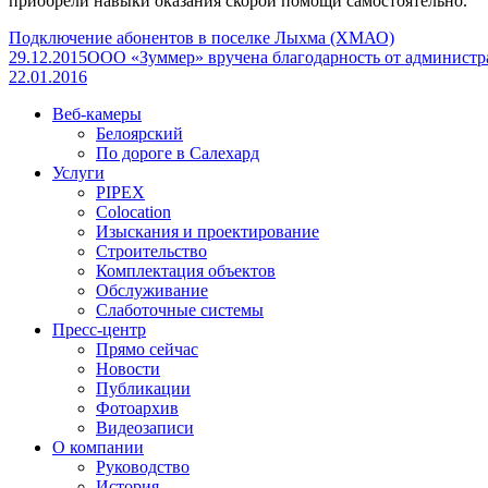
приобрели навыки оказания скорой помощи самостоятельно.
Подключение абонентов в поселке Лыхма (ХМАО)
29.12.2015
ООО «Зуммер» вручена благодарность от администр
22.01.2016
Веб-камеры
Белоярский
По дороге в Салехард
Услуги
PIPEX
Colocation
Изыскания и проектирование
Строительство
Комплектация объектов
Обслуживание
Слаботочные системы
Пресс-центр
Прямо сейчас
Новости
Публикации
Фотоархив
Видеозаписи
О компании
Руководство
История