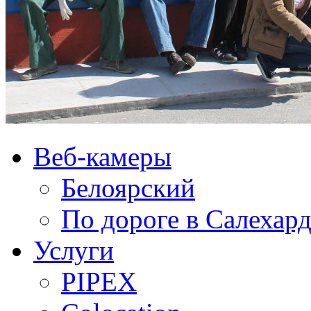
Веб-камеры
Белоярский
По дороге в Салехар
Услуги
PIPEX